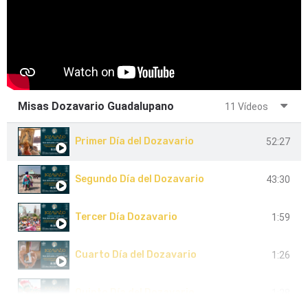
Misas Dozavario Guadalupano
11 Vídeos
Primer Día del Dozavario
52:27
Segundo Día del Dozavario
43:30
Tercer Día Dozavario
1:59
Cuarto Día del Dozavario
1:26
Quinto Día del Dozavario
1:28