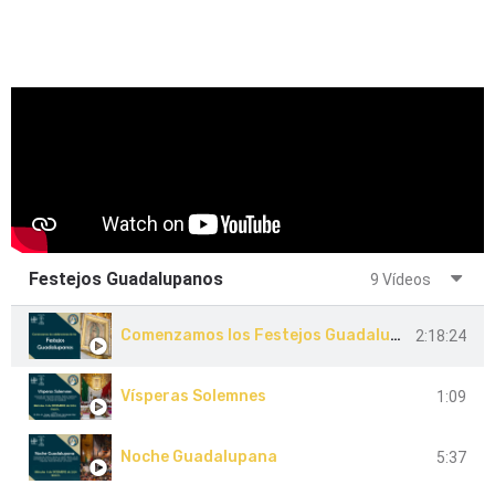
Sexto Día del Dozavario
1:25
Séptimo Día Dozavario
1:37
Octavo Día del Dozavario
1:37
Noveno Día Dozavario
Festejos Guadalupanos
Décimo Día Dozavario
9 Vídeos
1:16
Comenzamos los Festejos Guadalupanos
2:18:24
Onceavo Día del Dozavario
1:41
Vísperas Solemnes
1:09
Noche Guadalupana
5:37