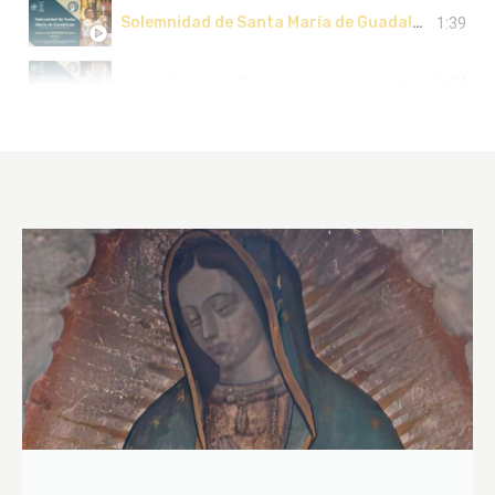
Solemnidad de Santa María de Guadalupe
1:39
Misa y Rosario Concheros y trabajadores de la construcción
2:24
Misa muy de mañana
47:45
Misa Vida Consagrada
1:04
Oficio de Lecturas
49:20
Solemne Concelebración y Bendición de las Rosas